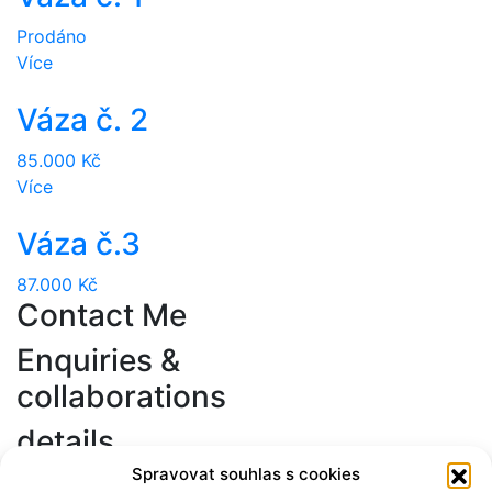
Prodáno
Více
Váza č. 2
85.000
Kč
Více
Váza č.3
87.000
Kč
Contact Me
Enquiries &
collaborations
details
Spravovat souhlas s cookies
+420 602 810 147
d.petrtylova@gmail.com