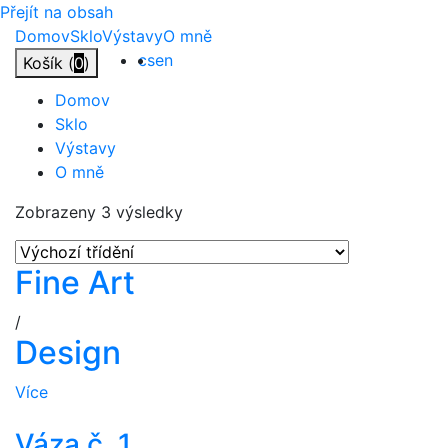
Přejít na obsah
Domov
Sklo
Výstavy
O mně
cs
en
Košík (
0
)
Domov
Sklo
Výstavy
O mně
Zobrazeny 3 výsledky
Fine Art
/
Design
Více
Váza č. 1