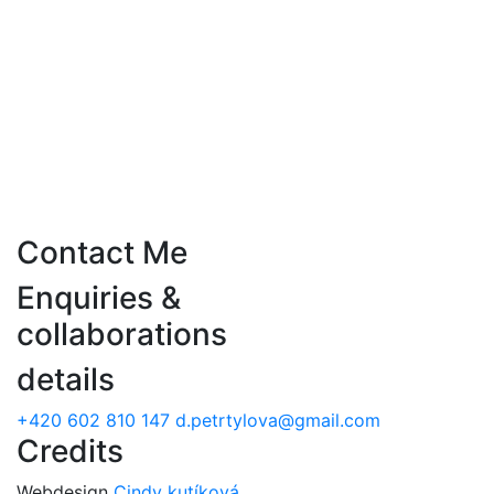
Contact Me
Enquiries &
collaborations
details
+420 602 810 147
d.petrtylova@gmail.com
Credits
Webdesign
Cindy kutíková