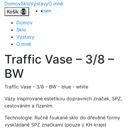
Přejít
Domov
Sklo
Výstavy
O mně
na
cs
en
Košík (
0
)
obsah
Domov
Sklo
Výstavy
O mně
Traffic
Vase
–
3/8
–
BW
Traffic Vase - 3/8 - BW - blue - white
Vázy inspirované estetikou dopravních značek, SPZ,
cestováním a řízením.
Technologie: Ručně foukané sklo do dřevěné formy
vyskládané SPZ značkami (pouze z KH kraje)