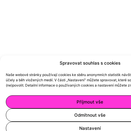
Spravovat souhlas s cookies
Naše webové stránky používají cookies ke sběru anonymních statistik návšt
účely a běh vložených medií. V části „Nastavení“ můžete spravovat, které 
Contact Me
(ne)povolit. Detailní informace o používaných cookies a nastavení můžete
z
Enquiries &
Příjmout vše
collaborations
Odmítnout vše
details
Nastavení
+420 602 810 147
d.petrtylova@gmail.com