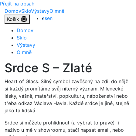
Přejít na obsah
Domov
Sklo
Výstavy
O mně
cs
en
Košík (
0
)
Domov
Sklo
Výstavy
O mně
Srdce
S
–
Zlaté
Heart of Glass. Silný symbol zavěšený na zdi, do nějž
si každý promítáme svůj niterný význam. Milenecké
lásky, vášně, mateřství, popkulturu, náboženství nebo
třeba odkaz Václava Havla. Každé srdce je jiné, stejně
jako ta lidská.
Srdce si můžete prohlídnout (a vybrat to pravé) i
naživo u mě v showroomu, stačí napsat email, nebo