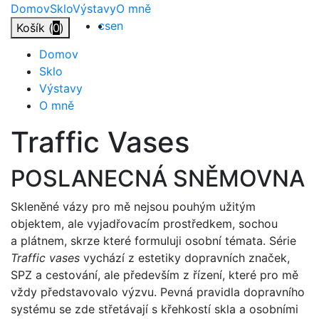
Přejít
Domov
Sklo
Výstavy
O mně
na
cs
en
Košík (
0
)
obsah
Domov
Sklo
Výstavy
O mně
Traffic Vases
POSLANECNÁ SNĚMOVNA
Skleněné vázy pro mě nejsou pouhým užitým
objektem, ale vyjadřovacím prostředkem, sochou
a plátnem, skrze které formuluji osobní témata. Série
Traffic
vases
vychází z estetiky dopravních značek,
SPZ a cestování, ale především z řízení, které pro mě
vždy představovalo výzvu. Pevná pravidla dopravního
systému se zde střetávají s křehkostí skla a osobními